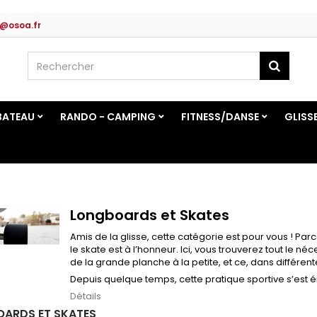
@osoa.fr
BATEAU
RANDO - CAMPING
FITNESS/DANSE
GLISS
Longboards et Skates
Amis de la glisse, cette catégorie est pour vous ! P
le skate est à l’honneur. Ici, vous trouverez tout le né
de la grande planche à la petite, et ce, dans différen
Depuis quelque temps, cette pratique sportive s’est 
Détails
ARDS ET SKATES