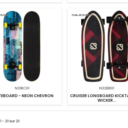
N31BC01
N32BB01
TEBOARD - NEON CHEVRON
CRUISER LONGBOARD KICKTAI
WICKER...
 - 21 sur 21.