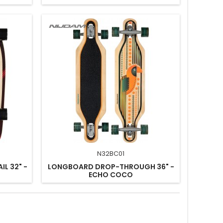
N32BC01
L 32" -
LONGBOARD DROP-THROUGH 36" -
ECHO COCO