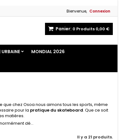
Bienvenue,
Connexion
Panier:
0
Produits
0,00 €
E URBAINE
MONDIAL 2026
arce que chez Osoa nous aimons tous les sports, même
cessaire pour la
pratique du skateboard
. Que ce soit
tes matières.
énormément dé...
Il y a 21 produits.