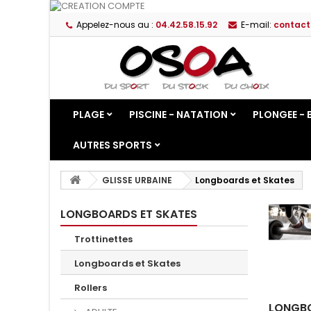
Appelez-nous au :
04.42.58.15.92
E-mail:
contact
PLAGE
PISCINE - NATATION
PLONGEE - 
AUTRES SPORTS
GLISSE URBAINE
Longboards et Skates
LONGBOARDS ET SKATES
Trottinettes
Longboards et Skates
Rollers
LONGBO