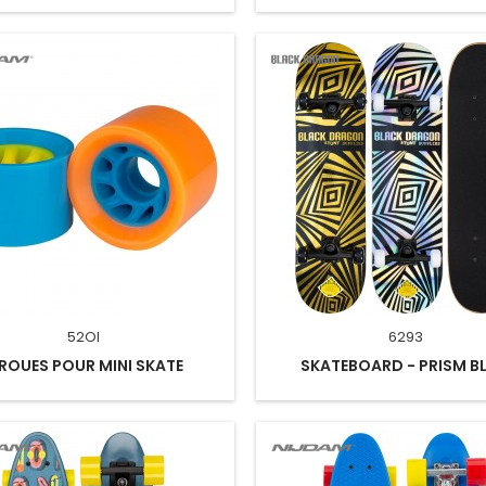
52OI
6293
 ROUES POUR MINI SKATE
SKATEBOARD - PRISM B