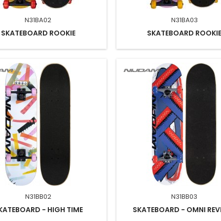
N31BA02
N31BA03
SKATEBOARD ROOKIE
SKATEBOARD ROOKI
N31BB02
N31BB03
KATEBOARD - HIGH TIME
SKATEBOARD - OMNI REV