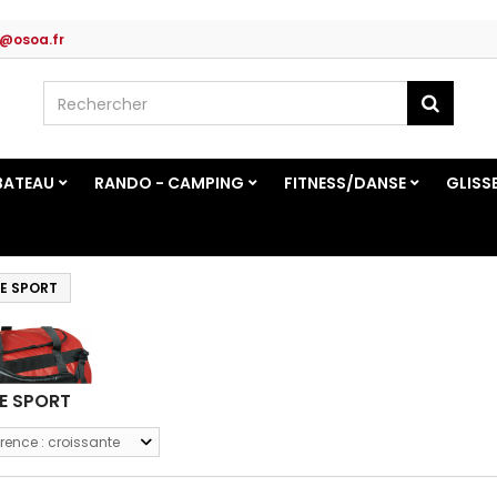
@osoa.fr
BATEAU
RANDO - CAMPING
FITNESS/DANSE
GLISS
E SPORT
E SPORT
rence : croissante