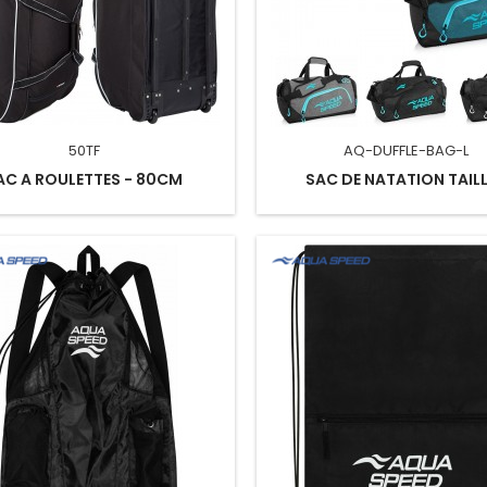
50TF
AQ-DUFFLE-BAG-L
AC A ROULETTES - 80CM
SAC DE NATATION TAILL