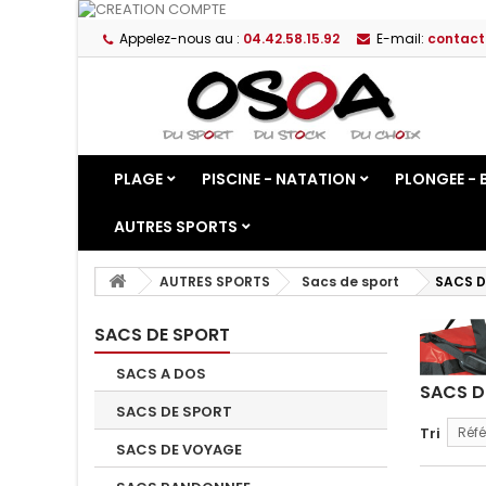
Appelez-nous au :
04.42.58.15.92
E-mail:
contact
PLAGE
PISCINE - NATATION
PLONGEE - 
AUTRES SPORTS
AUTRES SPORTS
Sacs de sport
SACS D
SACS DE SPORT
SACS A DOS
SACS D
SACS DE SPORT
Tri
Réfé
SACS DE VOYAGE