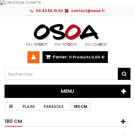
04.42.58.15.92
contact@osoa.fr
Panier:
0
Produits
0,00 €
MENU
PLAGE
PARASOLS
180 CM
180 CM