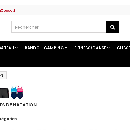
@osoa.fr
BATEAU
RANDO - CAMPING
FITNESS/DANSE
GLISS
ON
TS DE NATATION
tégories