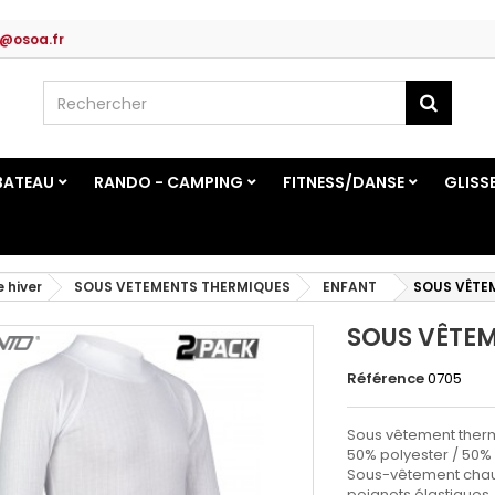
@osoa.fr
BATEAU
RANDO - CAMPING
FITNESS/DANSE
GLISS
e hiver
SOUS VETEMENTS THERMIQUES
ENFANT
SOUS VÊTE
SOUS VÊTEM
Référence
0705
Sous vêtement ther
50% polyester / 50% 
Sous-vêtement chaud 
poignets élastiques.