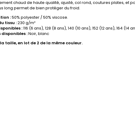
ment chaud de haute qualité, ajusté, col rond, coutures plates, et po
us long permet de bien protéger du froid.
tion :
50% polyester / 50% viscose.
u tissu :
230 g/m²
isponibles :
116 (6 ans), 128 (8 ans), 140 (10 ans), 152 (12 ans), 164 (14 a
 disponibles :
Noir, blanc
a taille, en lot de 2 de la même couleur.